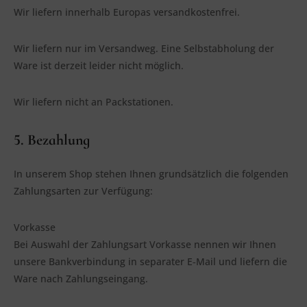
Wir lie­fern inner­halb Euro­pas versandkostenfrei.
Wir lie­fern nur im Ver­sand­weg. Eine Selbst­ab­ho­lung der
Ware ist der­zeit lei­der nicht möglich.
Wir lie­fern nicht an Packstationen.
5. Bezahlung
In unse­rem Shop ste­hen Ihnen grund­sätz­lich die fol­gen­den
Zah­lungs­ar­ten zur Verfügung:
Vor­kas­se
Bei Aus­wahl der Zah­lungs­art Vor­kas­se nen­nen wir Ihnen
unse­re Bank­ver­bin­dung in sepa­ra­ter E‑Mail und lie­fern die
Ware nach Zahlungseingang.