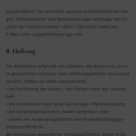
Kun­den­dienst: Sie errei­chen unse­ren Kun­den­dienst für Fra­
gen, Rekla­ma­tio­nen und Bean­stan­dun­gen werk­tags von bis
unter der Tele­fon­num­mer +49211 158 54321 sowie per
E‑Mail unter support@feyynrugs.com.
8. Haftung
Für Ansprü­che auf­grund von Schä­den, die durch uns, unse­
re gesetz­li­chen Ver­tre­ter oder Erfül­lungs­ge­hil­fen ver­ur­sacht
wur­den, haf­ten wir stets unbe­schränkt
• bei Ver­let­zung des Lebens, des Kör­pers oder der Gesund­
heit
• bei vor­sätz­li­cher oder grob fahr­läs­si­ger Pflicht­ver­let­zung
• bei Garan­tie­ver­spre­chen, soweit ver­ein­bart, oder
• soweit der Anwen­dungs­be­reich des Pro­dukt­haf­tungs­ge­
set­zes eröff­net ist.
Bei Ver­let­zung wesent­li­cher Ver­trags­pflich­ten, deren Erfül­