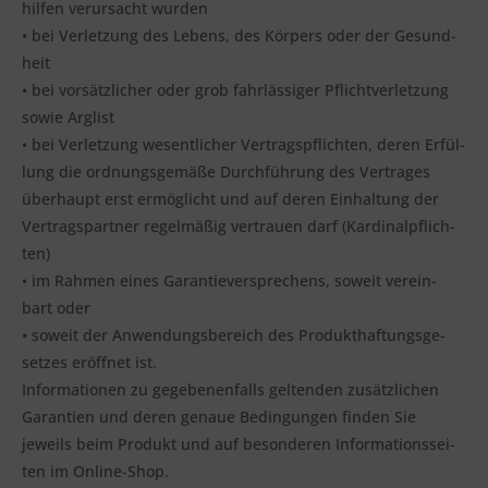
hil­fen ver­ur­sacht wur­den
• bei Ver­let­zung des Lebens, des Kör­pers oder der Gesund­
heit
• bei vor­sätz­li­cher oder grob fahr­läs­si­ger Pflicht­ver­let­zung
sowie Arg­list
• bei Ver­let­zung wesent­li­cher Ver­trags­pflich­ten, deren Erfül­
lung die ord­nungs­ge­mä­ße Durch­füh­rung des Ver­tra­ges
über­haupt erst ermög­licht und auf deren Ein­hal­tung der
Ver­trags­part­ner regel­mä­ßig ver­trau­en darf (Kar­di­nal­pflich­
ten)
• im Rah­men eines Garan­tie­ver­spre­chens, soweit ver­ein­
bart oder
• soweit der Anwen­dungs­be­reich des Pro­dukt­haf­tungs­ge­
set­zes eröff­net ist.
Infor­ma­tio­nen zu gege­be­nen­falls gel­ten­den zusätz­li­chen
Garan­tien und deren genaue Bedin­gun­gen fin­den Sie
jeweils beim Pro­dukt und auf beson­de­ren Infor­ma­ti­ons­sei­
ten im Online-Shop.