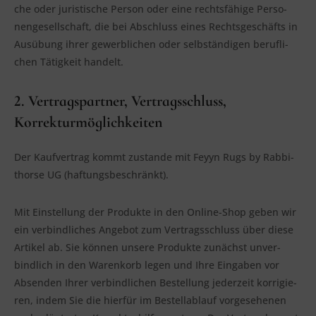
che oder juris­ti­sche Per­son oder eine rechts­fä­hi­ge Per­so­
nen­ge­sell­schaft, die bei Abschluss eines Rechts­ge­schäfts in
Aus­übung ihrer gewerb­li­chen oder selb­stän­di­gen beruf­li­
chen Tätig­keit handelt.
2. Vertragspartner, Vertragsschluss,
Korrekturmöglichkeiten
Der Kauf­ver­trag kommt zustan­de mit Feyyn Rugs by Rab­bi­
thor­se UG (haf­tungs­be­schränkt).
Mit Ein­stel­lung der Pro­duk­te in den Online-Shop geben wir
ein ver­bind­li­ches Ange­bot zum Ver­trags­schluss über die­se
Arti­kel ab. Sie kön­nen unse­re Pro­duk­te zunächst unver­
bind­lich in den Waren­korb legen und Ihre Ein­ga­ben vor
Absen­den Ihrer ver­bind­li­chen Bestel­lung jeder­zeit kor­ri­gie­
ren, indem Sie die hier­für im Bestell­ab­lauf vor­ge­se­he­nen