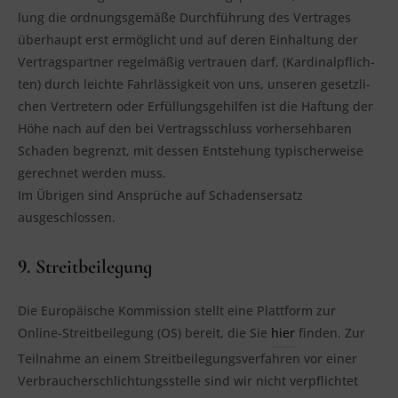
lung die ord­nungs­ge­mä­ße Durch­füh­rung des Ver­tra­ges
über­haupt erst ermög­licht und auf deren Ein­hal­tung der
Ver­trags­part­ner regel­mä­ßig ver­trau­en darf, (Kar­di­nal­pflich­
ten) durch leich­te Fahr­läs­sig­keit von uns, unse­ren gesetz­li­
chen Ver­tre­tern oder Erfül­lungs­ge­hil­fen ist die Haf­tung der
Höhe nach auf den bei Ver­trags­schluss vor­her­seh­ba­ren
Scha­den begrenzt, mit des­sen Ent­ste­hung typi­scher­wei­se
gerech­net wer­den muss.
Im Übri­gen sind Ansprü­che auf Scha­dens­er­satz
ausgeschlossen.
9. Streitbeilegung
Die Euro­päi­sche Kom­mis­si­on stellt eine Platt­form zur
Online-Streit­bei­le­gung (OS) bereit, die Sie
hier
fin­den. Zur
Teil­nah­me an einem Streit­bei­le­gungs­ver­fah­ren vor einer
Ver­brau­cher­schlich­tungs­stel­le sind wir nicht ver­pflich­tet