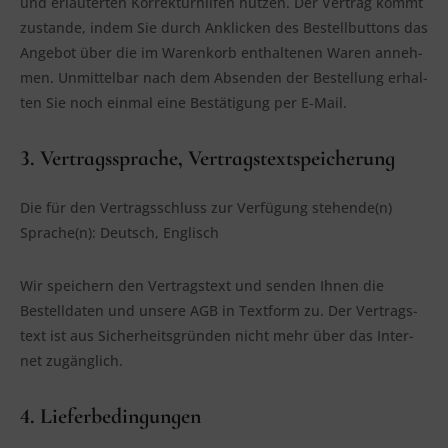
und erläu­ter­ten Kor­rek­tur­hil­fen nut­zen. Der Ver­trag kommt
zustan­de, indem Sie durch Ankli­cken des Bestell­but­tons das
Ange­bot über die im Waren­korb ent­hal­te­nen Waren anneh­
men. Unmit­tel­bar nach dem Absen­den der Bestel­lung erhal­
ten Sie noch ein­mal eine Bestä­ti­gung per E‑Mail.
3. Vertragssprache, Vertragstextspeicherung
Die für den Ver­trags­schluss zur Ver­fü­gung stehende(n)
Sprache(n): Deutsch, Englisch
Wir spei­chern den Ver­trags­text und sen­den Ihnen die
Bestell­da­ten und unse­re AGB in Text­form zu. Der Ver­trags­
text ist aus Sicher­heits­grün­den nicht mehr über das Inter­
net zugänglich.
4. Lieferbedingungen