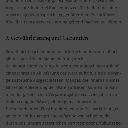
und deren Durch­set­zung, ins­be­son­de­re Ihre Gewähr­leis­
tungs­rech­te, kei­ner­lei Kon­se­quen­zen. Sie hel­fen uns aber,
unse­re eige­nen Ansprü­che gegen­über dem Fracht­füh­rer
bzw. der Trans­port­ver­si­che­rung gel­tend machen zu können.
7. Gewährleistung und Garantien
Soweit nicht nach­ste­hend aus­drück­lich anders ver­ein­bart,
gilt das gesetz­li­che Män­gel­haf­tungs­recht.
Bei gebrauch­ten Waren gilt: wenn der Man­gel nach Ablauf
eines Jah­res ab Ablie­fe­rung der Ware auf­tritt, sind die Män­
gel­an­sprü­che aus­ge­schlos­sen. Män­gel, die inner­halb eines
Jah­res ab Ablie­fe­rung der Ware auf­tre­ten, kön­nen im Rah­
men der gesetz­li­chen Ver­jäh­rungs­frist von zwei Jah­ren ab
Ablie­fe­rung der Ware gel­tend gemacht wer­den.
Die vor­ste­hen­den Ein­schrän­kun­gen und Frist­ver­kür­zun­gen
gel­ten nicht für Ansprü­che auf­grund von Schä­den, die
durch uns, unse­re gesetz­li­chen Ver­tre­ter oder Erfül­lungs­ge­