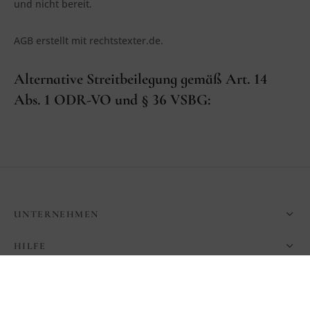
und nicht bereit.
AGB erstellt mit rechtstexter.de.
Alternative Streitbeilegung gemäß Art. 14
Abs. 1 ODR-VO und § 36 VSBG:
UNTERNEHMEN
HILFE
STORE
FEYYN RUGS