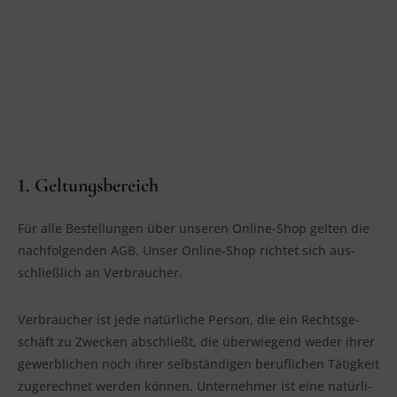
1. Geltungsbereich
Für alle Bestel­lun­gen über unse­ren Online-Shop gel­ten die
nach­fol­gen­den AGB. Unser Online-Shop rich­tet sich aus­
schließ­lich an Verbraucher.
Ver­brau­cher ist jede natür­li­che Per­son, die ein Rechts­ge­
schäft zu Zwe­cken abschließt, die über­wie­gend weder ihrer
gewerb­li­chen noch ihrer selb­stän­di­gen beruf­li­chen Tätig­keit
zuge­rech­net wer­den kön­nen. Unter­neh­mer ist eine natür­li­